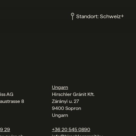
+
Standort:
Schweiz
Ungarn
iss AG
Hirschler Gránit Kft.
austrasse 8
Zárányi u. 27
9400 Sopron
Ungarn
09 29
+36 20 545 0890