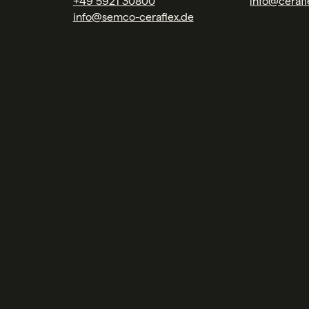
+49 5921 30800
info@cerafl
info@semco-ceraflex.de