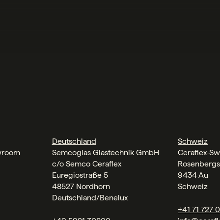
Deutschland
Schweiz
wroom
Semcoglas Glastechnik GmbH
Ceraflex‑Sw
c/o Semco Ceraflex
Rosenbergs
Euregiostraße 5
9434 Au
48527 Nordhorn
Schweiz
Deutschland/Benelux
+41 71 727 