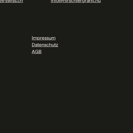
ex-swiss.ch
info@hirschlergranit.hu
Impressum
Datenschutz
AGB