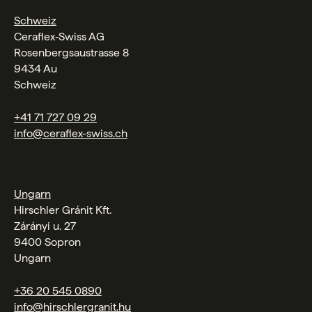
Schweiz
Ceraflex‑Swiss AG
Rosenbergsaustrasse 8
9434 Au
Schweiz
+41 71 727 09 29
info@ceraflex-swiss.ch
Ungarn
Hirschler Gránit Kft.
Zárányi u. 27
9400 Sopron
Ungarn
+36 20 545 0890
info@hirschlergranit.hu