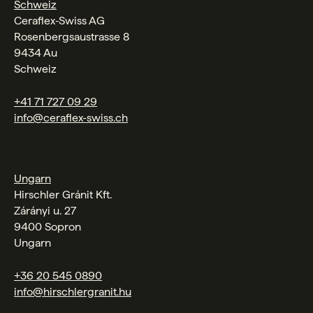
Schweiz
Ceraflex‑Swiss AG
Rosenbergsaustrasse 8
9434 Au
Schweiz
+41 71 727 09 29
info@ceraflex-swiss.ch
Ungarn
Hirschler Gránit Kft.
Zárányi u. 27
9400 Sopron
Ungarn
+36 20 545 0890
info@hirschlergranit.hu