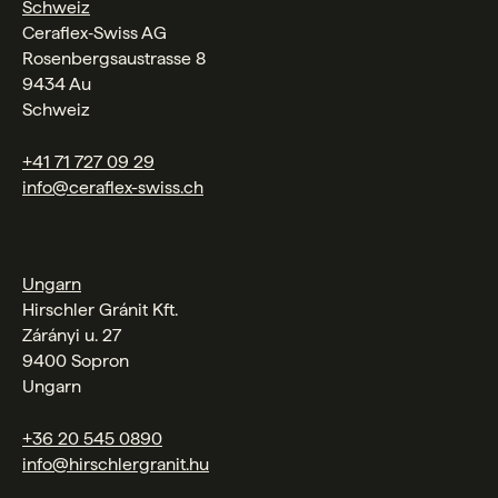
Schweiz
Ceraflex‑Swiss AG
Rosenbergsaustrasse 8
9434 Au
Schweiz
+41 71 727 09 29
info@ceraflex-swiss.ch
Ungarn
Hirschler Gránit Kft.
Zárányi u. 27
9400 Sopron
Ungarn
+36 20 545 0890
info@hirschlergranit.hu