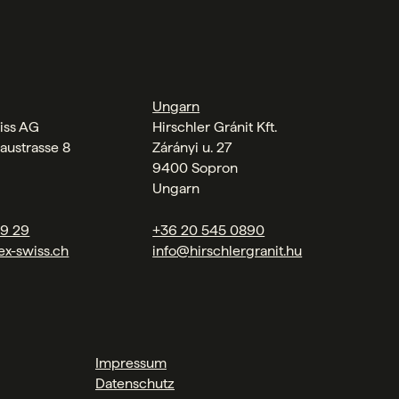
Ungarn
iss AG
Hirschler Gránit Kft.
austrasse 8
Zárányi u. 27
9400 Sopron
Ungarn
09 29
+36 20 545 0890
ex-swiss.ch
info@hirschlergranit.hu
Impressum
Datenschutz