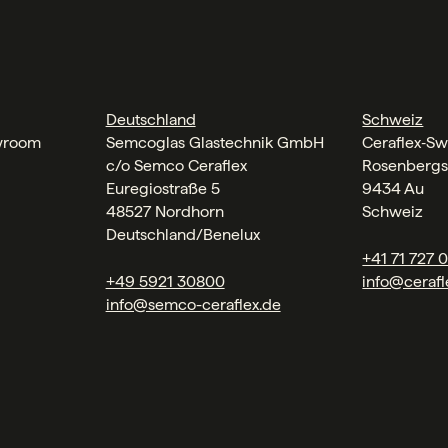
Deutschland
Schweiz
wroom
Semcoglas Glastechnik GmbH
Ceraflex‑Sw
c/o Semco Ceraflex
Rosenbergs
Euregiostraße 5
9434 Au
48527 Nordhorn
Schweiz
Deutschland/Benelux
+41 71 727 
+49 5921 30800
info@cerafl
info@semco-ceraflex.de