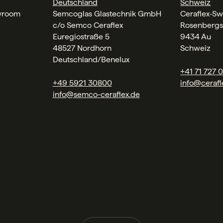
Deutschland
Schweiz
wroom
Semcoglas Glastechnik GmbH
Ceraflex‑Sw
c/o Semco Ceraflex
Rosenbergs
Euregiostraße 5
9434 Au
48527 Nordhorn
Schweiz
Deutschland/Benelux
+41 71 727 
+49 5921 30800
info@cerafl
info@semco-ceraflex.de