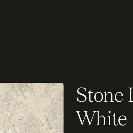
Stone 
White