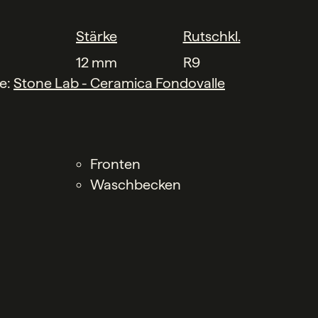
Stärke
Rutschkl.
12 mm
R9
he:
Stone Lab - Ceramica Fondovalle
Fronten
Waschbecken