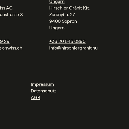
Ungarn
iss AG
Hirschler Gránit Kft.
austrasse 8
Zárányi u. 27
9400 Sopron
Ungarn
09 29
+36 20 545 0890
ex-swiss.ch
info@hirschlergranit.hu
Impressum
Datenschutz
AGB