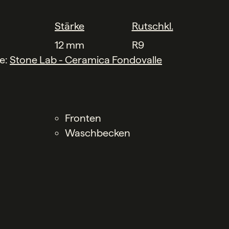
Stärke
Rutschkl.
12 mm
R9
he:
Stone Lab - Ceramica Fondovalle
Fronten
Waschbecken