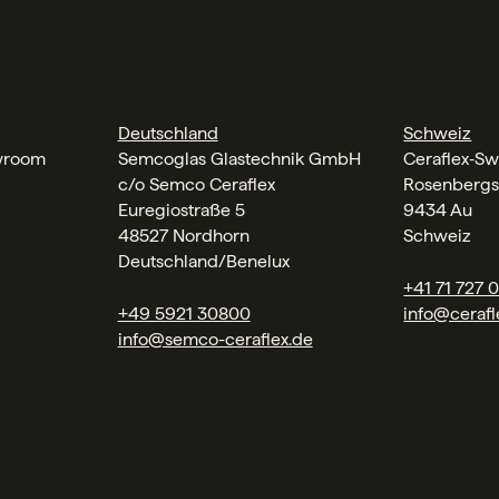
Deutschland
Schweiz
wroom
Semcoglas Glastechnik GmbH
Ceraflex‑Sw
c/o Semco Ceraflex
Rosenbergs
Euregiostraße 5
9434 Au
48527 Nordhorn
Schweiz
Deutschland/Benelux
+41 71 727 
+49 5921 30800
info@cerafl
info@semco-ceraflex.de