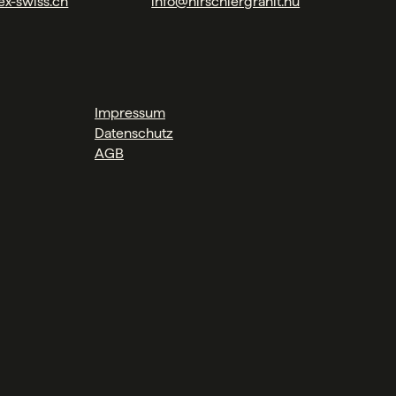
ex-swiss.ch
info@hirschlergranit.hu
Impressum
Datenschutz
AGB