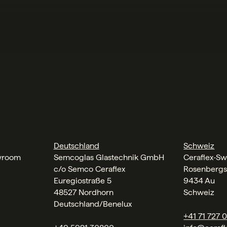
Deutschland
Schweiz
wroom
Semcoglas Glastechnik GmbH
Ceraflex‑Sw
c/o Semco Ceraflex
Rosenbergs
Euregiostraße 5
9434 Au
48527 Nordhorn
Schweiz
Deutschland/Benelux
+41 71 727 