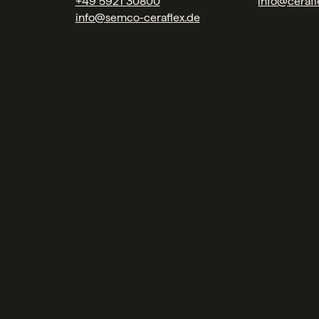
+49 5921 30800
info@cerafl
info@semco-ceraflex.de