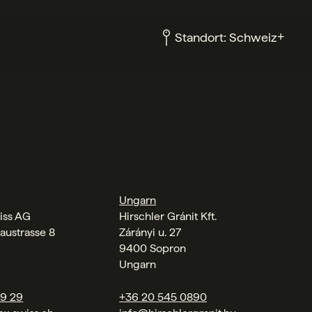
+
Standort:
Schweiz
Ungarn
iss AG
Hirschler Gránit Kft.
austrasse 8
Zárányi u. 27
9400 Sopron
Ungarn
09 29
+36 20 545 0890