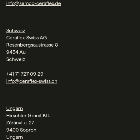
info@semco-ceraflex.de
Schweiz
Ceraflex‑Swiss AG
Rosenbergsaustrasse 8
9434 Au
Schweiz
+41 71 727 09 29
info@ceraflex-swiss.ch
Ungarn
Hirschler Gránit Kft.
Zárányi u. 27
9400 Sopron
Ungarn