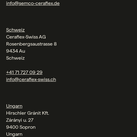
info@semco-ceraflex.de
Schweiz
Ceraflex‑Swiss AG
Rosenbergsaustrasse 8
9434 Au
Schweiz
+41 71 727 09 29
info@ceraflex-swiss.ch
Ungarn
Hirschler Gránit Kft.
Zárányi u. 27
9400 Sopron
Ungarn