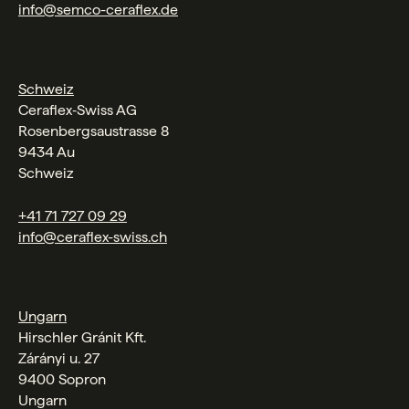
info@semco-ceraflex.de
Schweiz
Ceraflex‑Swiss AG
Rosenbergsaustrasse 8
9434 Au
Schweiz
+41 71 727 09 29
info@ceraflex-swiss.ch
Ungarn
Hirschler Gránit Kft.
Zárányi u. 27
9400 Sopron
Ungarn