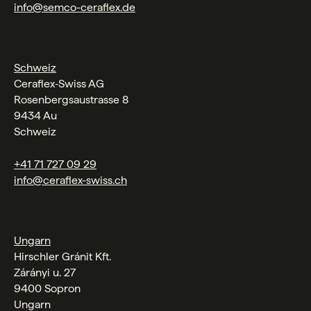
info@semco-ceraflex.de
Schweiz
Ceraflex‑Swiss AG
Rosenbergsaustrasse 8
9434 Au
Schweiz
+41 71 727 09 29
info@ceraflex-swiss.ch
Ungarn
Hirschler Gránit Kft.
Zárányi u. 27
9400 Sopron
Ungarn