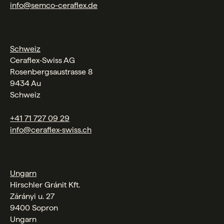
info@semco-ceraflex.de
Schweiz
Ceraflex‑Swiss AG
Rosenbergsaustrasse 8
9434 Au
Schweiz
+41 71 727 09 29
info@ceraflex-swiss.ch
Ungarn
Hirschler Gránit Kft.
Zárányi u. 27
9400 Sopron
Ungarn