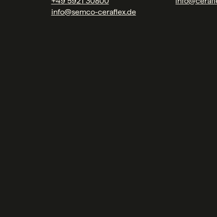
+49 5921 30800
info@cerafl
info@semco-ceraflex.de