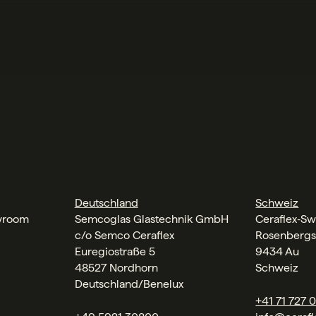
Deutschland
Schweiz
wroom
Semcoglas Glastechnik GmbH
Ceraflex‑Sw
c/o Semco Ceraflex
Rosenbergs
Euregiostraße 5
9434 Au
48527 Nordhorn
Schweiz
Deutschland/Benelux
+41 71 727 