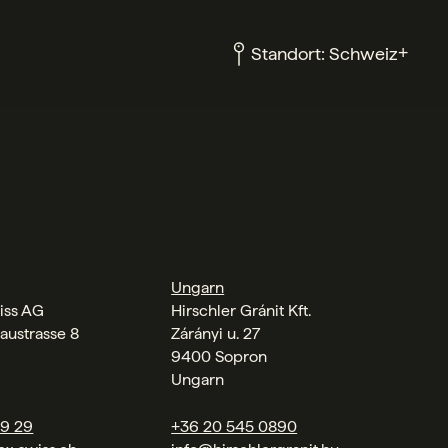
+
Standort:
Schweiz
Ungarn
iss AG
Hirschler Gránit Kft.
austrasse 8
Zárányi u. 27
9400 Sopron
Ungarn
09 29
+36 20 545 0890