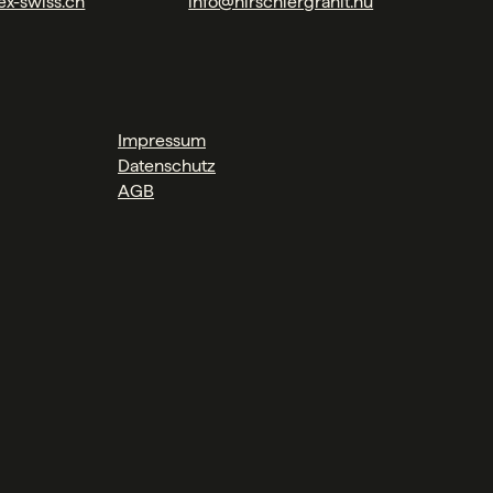
ex-swiss.ch
info@hirschlergranit.hu
Impressum
Datenschutz
AGB