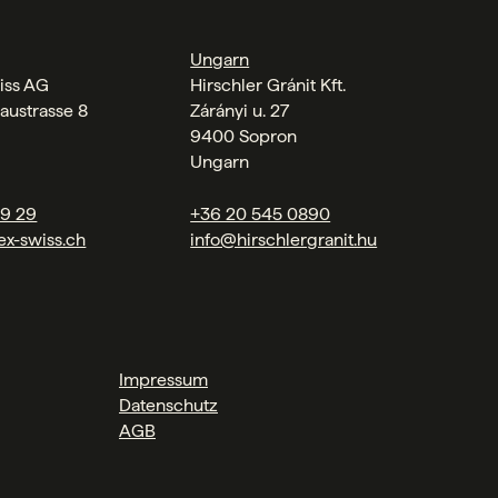
Ungarn
iss AG
Hirschler Gránit Kft.
austrasse 8
Zárányi u. 27
9400 Sopron
Ungarn
09 29
+36 20 545 0890
ex-swiss.ch
info@hirschlergranit.hu
Impressum
Datenschutz
AGB