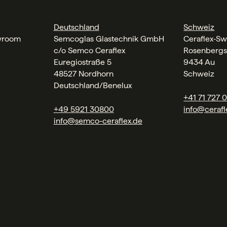
Deutschland
Schweiz
wroom
Semcoglas Glastechnik GmbH
Ceraflex‑Sw
c/o Semco Ceraflex
Rosenbergs
Euregiostraße 5
9434 Au
48527 Nordhorn
Schweiz
Deutschland/Benelux
+41 71 727 
+49 5921 30800
info@cerafl
info@semco-ceraflex.de