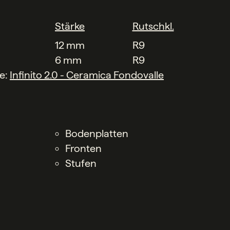
Stärke
Rutschkl.
12 mm
R9
6 mm
R9
he:
Infinito 2.0 - Ceramica Fondovalle
Bodenplatten
Fronten
Stufen