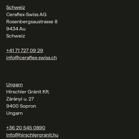
Schweiz
Ceraflex‑Swiss AG
Rosenbergsaustrasse 8
9434 Au
Schweiz
+41 71 727 09 29
info@ceraflex-swiss.ch
Ungarn
Hirschler Gránit Kft.
Zárányi u. 27
9400 Sopron
Ungarn
+36 20 545 0890
info@hirschlergranit.hu