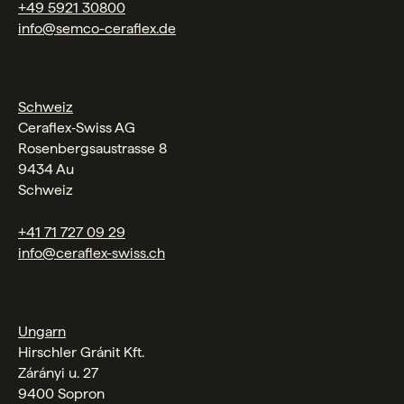
+49 5921 30800
info@semco-ceraflex.de
Schweiz
Ceraflex‑Swiss AG
Rosenbergsaustrasse 8
9434 Au
Schweiz
+41 71 727 09 29
info@ceraflex-swiss.ch
Ungarn
Hirschler Gránit Kft.
Zárányi u. 27
9400 Sopron