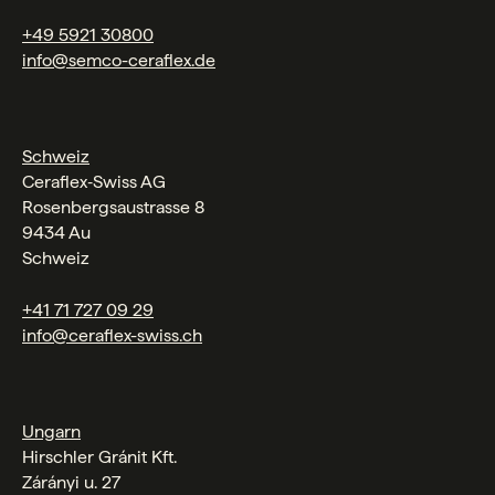
+49 5921 30800
info@semco-ceraflex.de
Schweiz
Ceraflex‑Swiss AG
Rosenbergsaustrasse 8
9434 Au
Schweiz
+41 71 727 09 29
info@ceraflex-swiss.ch
Ungarn
Hirschler Gránit Kft.
Zárányi u. 27