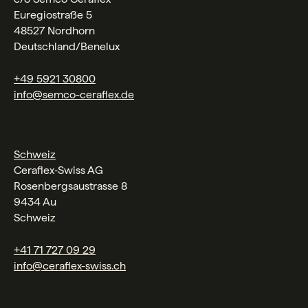
Euregiostraße 5
48527 Nordhorn
Deutschland/Benelux
+49 5921 30800
info@semco-ceraflex.de
Schweiz
Ceraflex‑Swiss AG
Rosenbergsaustrasse 8
9434 Au
Schweiz
+41 71 727 09 29
info@ceraflex-swiss.ch