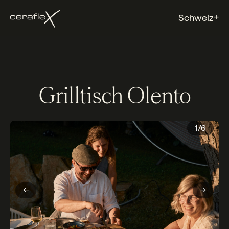
+
Schweiz
Grilltisch Olento
1
/
6
←
→