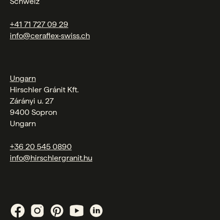
Schweiz
+41 71 727 09 29
info@ceraflex-swiss.ch
Ungarn
Hirschler Gránit Kft.
Zárányi u. 27
9400 Sopron
Ungarn
+36 20 545 0890
info@hirschlergranit.hu