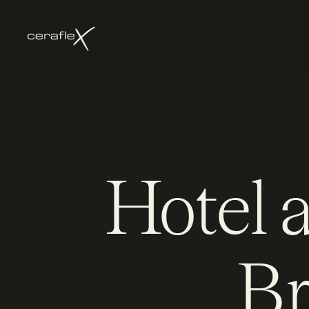
Hotel 
Br