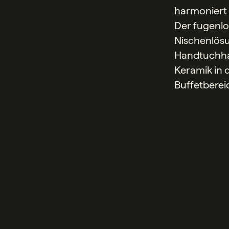
harmoniert d
Der fugenlo
Nischenlösu
Handtuchhal
Keramik in 
Buffetberei