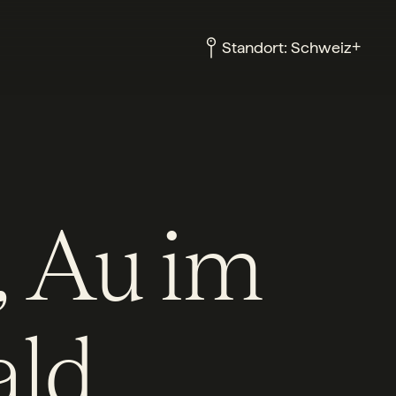
+
Standort:
Schweiz
, Au im
ald