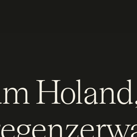
am Holand
egenzerw