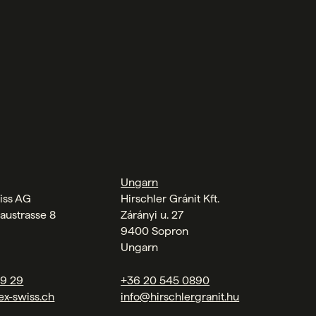
Ungarn
iss AG
Hirschler Gránit Kft.
austrasse 8
Zárányi u. 27
9400 Sopron
Ungarn
09 29
+36 20 545 0890
ex-swiss.ch
info@hirschlergranit.hu