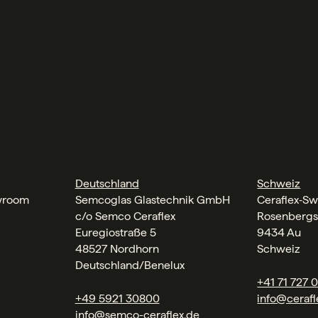
Deutschland
Schweiz
wroom
Semcoglas Glastechnik GmbH
Ceraflex‑Sw
c/o Semco Ceraflex
Rosenbergs
Euregiostraße 5
9434 Au
48527 Nordhorn
Schweiz
Deutschland/Benelux
+41 71 727 
+49 5921 30800
info@cerafl
info@semco-ceraflex.de