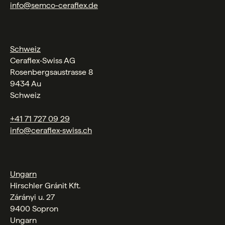
info@semco-ceraflex.de
Schweiz
Ceraflex‑Swiss AG
Rosenbergsaustrasse 8
9434 Au
Schweiz
+41 71 727 09 29
info@ceraflex-swiss.ch
Ungarn
Hirschler Gránit Kft.
Zárányi u. 27
9400 Sopron
Ungarn