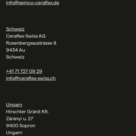
info@semco-ceraflex.de
Schweiz
Ceraflex‑Swiss AG
Rosenbergsaustrasse 8
9434 Au
Schweiz
+41 71 727 09 29
info@ceraflex-swiss.ch
Ungarn
Hirschler Gránit Kft.
Zárányi u. 27
9400 Sopron
Ungarn